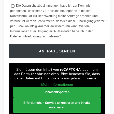
Die Datenschutzbestimmungen habe ich zur Kenntnis
genommen. Ich stimme zu, dass meine Angaben in diesem
Kontaktformular zur Beantwortung meiner Anfrage erhoben und
verarbeitet werden. Ich verstehe, dass ich diese Einwilligung jederzeit
per E-Mail an info@kraemer.law widerrufen kann. Weitere
Informationen zum Umgang mit Nutzerdaten habe ich in der
Datenschutzerklärung
nachgelesen.*
Sie müssen den Inhalt von
reCAPTCHA
laden, um
das Formular abzuschicken. Bitte beachten Sie, dass
dabei Daten mit Drittanbietern ausgetauscht werden.
Mehr Informationen
Inhalt entsperren
Erforderlichen Service akzeptieren und Inhalte
entsperren