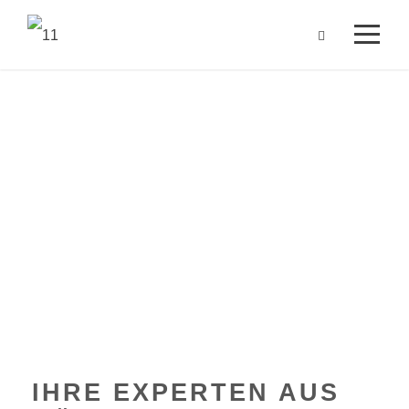
Anwalt für Berufs­
unfähigkeits­
versicherung in Köln
& Bonn
IHRE EXPERTEN AUS