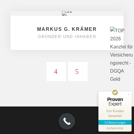
MARKUS G. KRÄMER
GRÜNDER UND INHABER
Kundenbewertungen und Erfahrungen zu
Kraemer.Law
SEHR GUT
100%
Empfehlungen auf
ProvenExpert.com
4,85 / 5,00
14
39
Bewertungen auf
Bewertungen von 1
ProvenExpert.com
anderen Quelle
Von Kunden
bewertet
Blick aufs ProvenExpert-Profil werfen
53 Bewertungen
Authentizität
2.6.2026