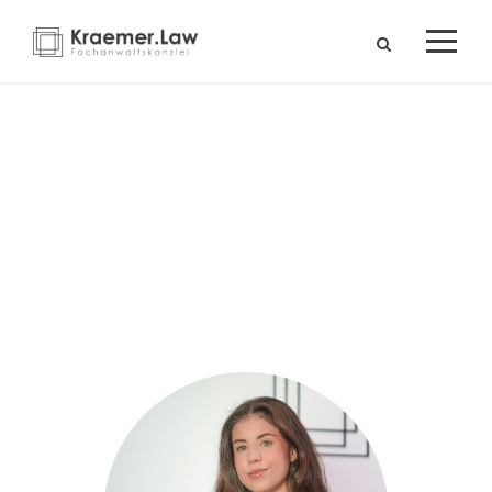
Antonia Chikhou
Röhrl