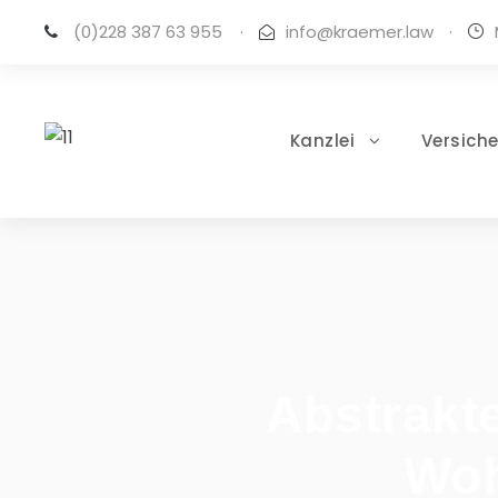
(0)228 387 63 955
·
info@kraemer.law
·
Kanzlei
Versich
Abstrakt
Woh