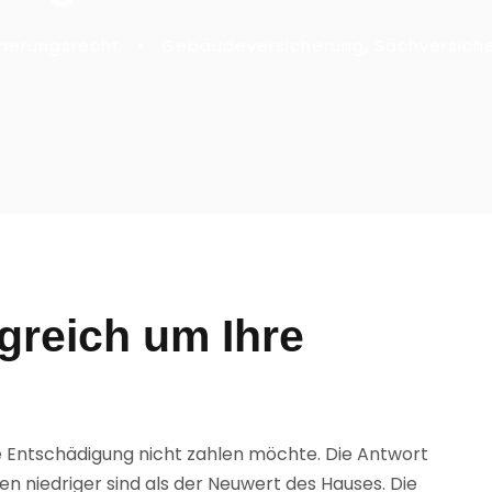
cherungsrecht
•
Gebäudeversicherung
,
Sachversich
greich um Ihre
ie Entschädigung nicht zahlen möchte. Die Antwort
ten niedriger sind als der Neuwert des Hauses. Die