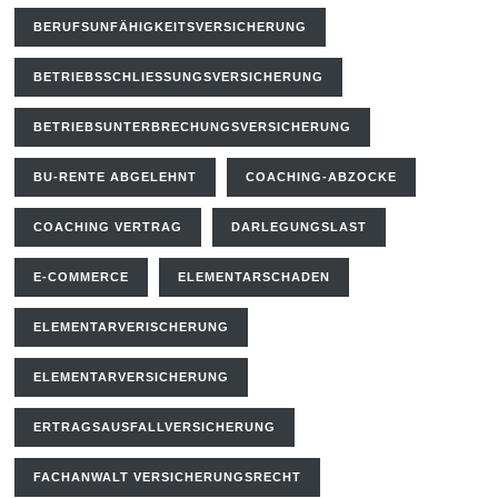
BERUFSUNFÄHIGKEITSVERSICHERUNG
BETRIEBSSCHLIESSUNGSVERSICHERUNG
BETRIEBSUNTERBRECHUNGSVERSICHERUNG
BU-RENTE ABGELEHNT
COACHING-ABZOCKE
COACHING VERTRAG
DARLEGUNGSLAST
E-COMMERCE
ELEMENTARSCHADEN
ELEMENTARVERISCHERUNG
ELEMENTARVERSICHERUNG
ERTRAGSAUSFALLVERSICHERUNG
FACHANWALT VERSICHERUNGSRECHT