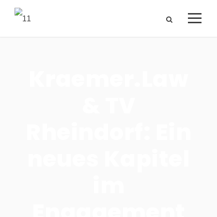
Kraemer.Law
& TV
Rheindorf: Ein
neues Kapitel
im
Engagement