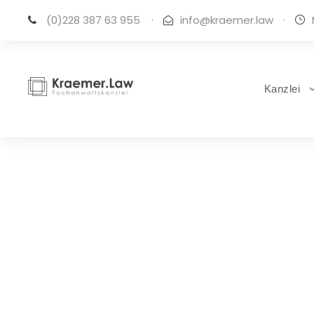
(0)228 387 63 955
·
info@kraemer.law
·
Kanzlei