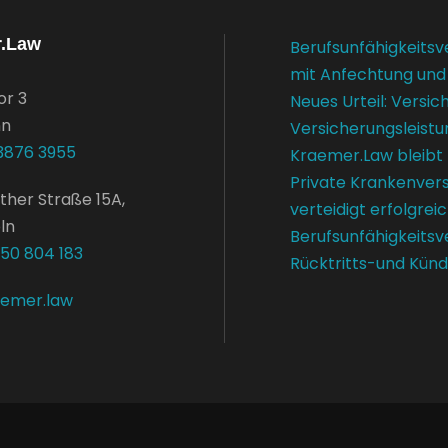
r.Law
Berufsunfähigkeitsv
mit Anfechtung und
or 3
Neues Urteil: Versi
nn
Versicherungsleistu
3876 3955
Kraemer.Law bleibt
Private Krankenver
ther Straße 15A,
verteidigt erfolgrei
ln
Berufsunfähigkeitsv
650 804 183
Rücktritts-und Kün
aemer.law