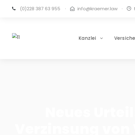
(0)228 387 63 955
·
info@kraemer.law
·
Kanzlei
Versich
Neues Urtei
Verzinsung von 