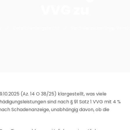
VVG zu
r
•
Versicherungsrecht
•
Sachversicherung
,
Versi
10.2025 (Az. 14 O 38/25) klargestellt, was viele
ädigungsleistungen sind nach § 91 Satz 1 VVG mit 4 %
t nach Schadenanzeige, unabhängig davon, ob die