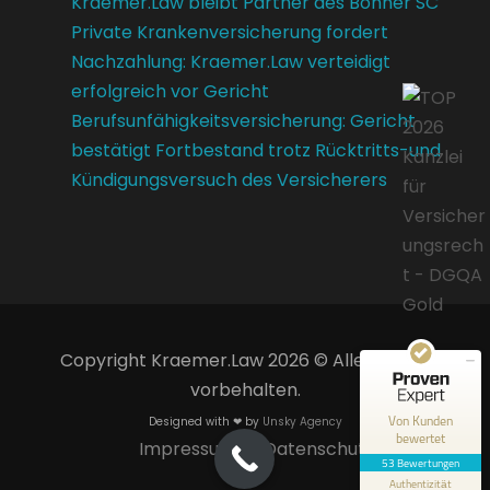
Kraemer.Law bleibt Partner des Bonner SC
Private Krankenversicherung fordert
Nachzahlung: Kraemer.Law verteidigt
erfolgreich vor Gericht
Berufsunfähigkeitsversicherung: Gericht
bestätigt Fortbestand trotz Rücktritts-und
Kündigungsversuch des Versicherers
Kundenbewertungen und Erfahrungen zu
Kraemer.Law
SEHR GUT
100%
Empfehlungen auf
ProvenExpert.com
4,85 / 5,00
14
Copyright Kraemer.Law 2026 © Alle Rechte
39
vorbehalten.
Bewertungen auf
Bewertungen von 1
ProvenExpert.com
anderen Quelle
Von Kunden
Designed with ❤ by
Unsky Agency
bewertet
Impressum
Datenschutz
Blick aufs ProvenExpert-Profil werfen
53 Bewertungen
Authentizität
2.6.2026