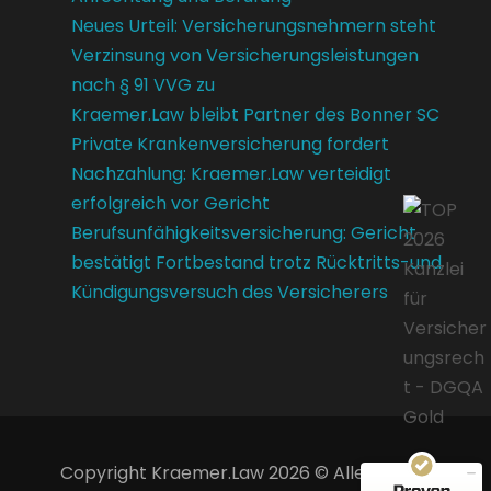
Neues Urteil: Versicherungsnehmern steht
Verzinsung von Versicherungsleistungen
nach § 91 VVG zu
Kraemer.Law bleibt Partner des Bonner SC
Private Krankenversicherung fordert
Nachzahlung: Kraemer.Law verteidigt
erfolgreich vor Gericht
Berufsunfähigkeitsversicherung: Gericht
bestätigt Fortbestand trotz Rücktritts-und
Kündigungsversuch des Versicherers
Kundenbewertungen und Erfahrungen zu
Kraemer.Law
SEHR GUT
100%
Empfehlungen auf
ProvenExpert.com
4,85 / 5,00
Copyright Kraemer.Law 2026 © Alle Rechte
14
39