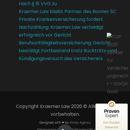
nach § 91 VVG zu
Kraemer.Law bleibt Partner des Bonner SC
Private Krankenversicherung fordert
Nachzahlung: Kraemer.Law verteidigt
erfolgreich vor Gericht
Berufsunfähigkeitsversicherung: Gericht
bestätigt Fortbestand trotz Rücktritts-und
Kündigungsversuch des Versicherers
Kundenbewertungen und Erfahrungen zu
Kraemer.Law
SEHR GUT
100%
Empfehlungen auf
ProvenExpert.com
4,85 / 5,00
14
Copyright Kraemer.Law 2026 © Alle Rechte
39
vorbehalten.
Bewertungen auf
Bewertungen von 1
ProvenExpert.com
anderen Quelle
Von Kunden
Designed with ❤ by
Unsky Agency
bewertet
Impressum
Datenschutz