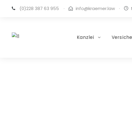
(0)228 387 63 955
·
info@kraemer.law
·
Kanzlei
Versich