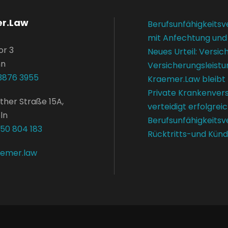
r.Law
Berufsunfähigkeitsv
mit Anfechtung und
or 3
Neues Urteil: Versi
nn
Versicherungsleistu
3876 3955
Kraemer.Law bleibt
Private Krankenver
ther Straße 15A,
verteidigt erfolgrei
ln
Berufsunfähigkeitsv
650 804 183
Rücktritts-und Kün
aemer.law