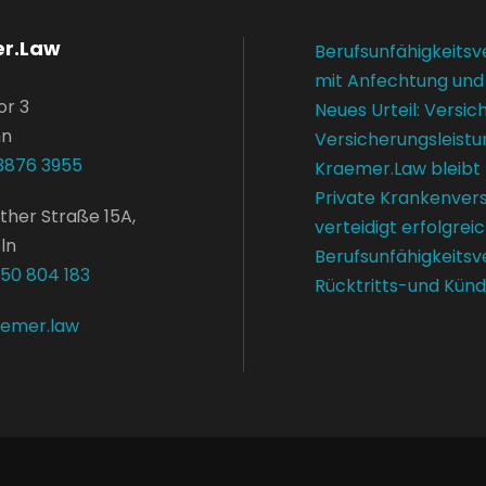
r.Law
Berufsunfähigkeitsv
mit Anfechtung und
or 3
Neues Urteil: Versi
nn
Versicherungsleistu
3876 3955
Kraemer.Law bleibt
Private Krankenver
ther Straße 15A,
verteidigt erfolgrei
ln
Berufsunfähigkeitsv
650 804 183
Rücktritts-und Kün
aemer.law