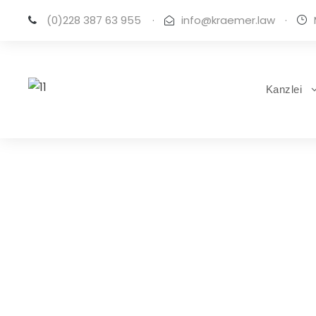
(0)228 387 63 955
·
info@kraemer.law
·
Kanzlei