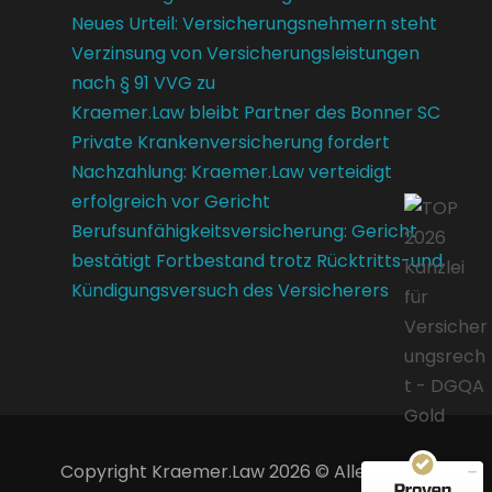
Neues Urteil: Versicherungsnehmern steht
Verzinsung von Versicherungsleistungen
nach § 91 VVG zu
Kraemer.Law bleibt Partner des Bonner SC
Private Krankenversicherung fordert
Nachzahlung: Kraemer.Law verteidigt
erfolgreich vor Gericht
Berufsunfähigkeitsversicherung: Gericht
bestätigt Fortbestand trotz Rücktritts-und
Kündigungsversuch des Versicherers
Kundenbewertungen und Erfahrungen zu
Kraemer.Law
SEHR GUT
100%
Empfehlungen auf
ProvenExpert.com
4,85 / 5,00
Copyright Kraemer.Law 2026 © Alle Rechte
14
39