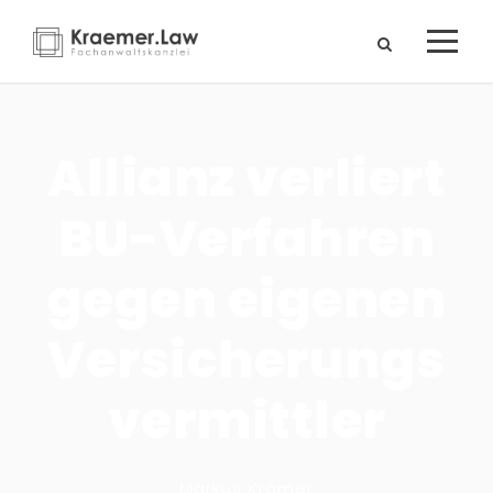
Allianz verliert
BU-Verfahren
gegen eigenen
Versicherungs
vermittler
Markus Krämer