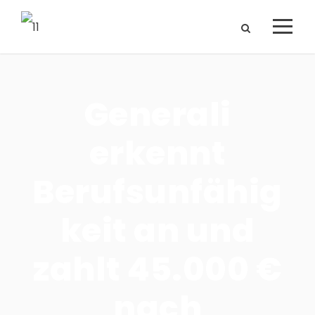
Generali
erkennt
Berufsunfähig
keit an und
zahlt 45.000 €
nach