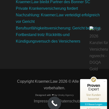
Kraemer.Law bleibt Partner des Bonner SC
Private Krankenversicherung fordert
Nachzahlung: Kraemer.Law verteidigt erfolgreich
vor Gericht
Berufsunfähigkeitsversicherung: Gericht bestätigt
Fortbestand trotz Rücktritts-und
Kündigungsversuch des Versicherers
Kundenbewertungen und Erfahrungen zu
Kraemer.Law
SEHR GUT
100%
Empfehlungen auf
ProvenExpert.com
4,85 / 5,00
14
39
Copyright Kraemer.Law 2026 © Alle Rechte
vorbehalten.
Bewertungen auf
Bewertungen von 1
ProvenExpert.com
anderen Quelle
Von Kunden
Designed with ❤ by
Unsky Agency
bewertet
Impressum
Datenschutz
Blick aufs ProvenExpert-Profil werfen
53 Bewertungen
Authentizität
2.6.2026