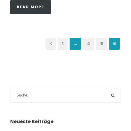
READ MORE
1
…
4
5
6
Neueste Beiträge